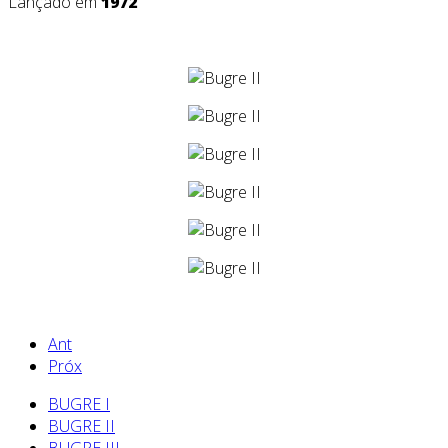
Lançado em
1972
Ant
Próx
BUGRE I
BUGRE II
BUGRE III