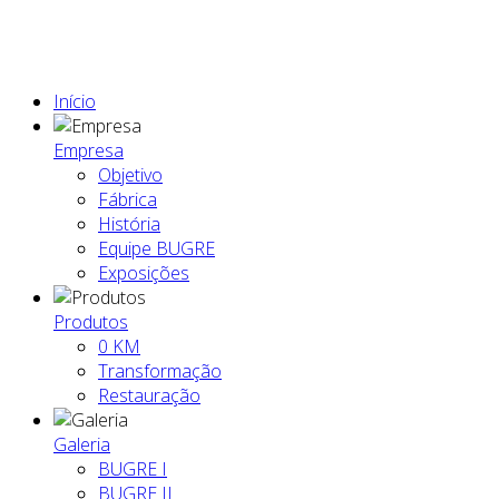
Início
Empresa
Objetivo
Fábrica
História
Equipe BUGRE
Exposições
Produtos
0 KM
Transformação
Restauração
Galeria
BUGRE I
BUGRE II