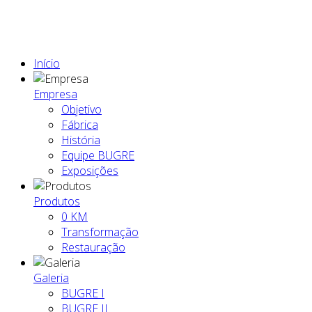
Início
Empresa
Objetivo
Fábrica
História
Equipe BUGRE
Exposições
Produtos
0 KM
Transformação
Restauração
Galeria
BUGRE I
BUGRE II